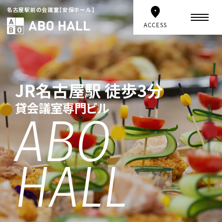
名古屋駅前の会議室【安保ホール】
ACCESS
JR名古屋駅 徒歩3分
貸会議室専門ビル
ABO
HALL