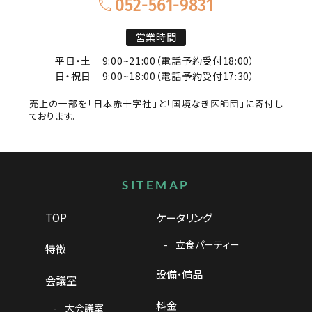
052-561-9831
営業時間
平日・土
9:00~21:00（電話予約受付18:00）
日・祝日
9:00~18:00（電話予約受付17:30）
売上の一部を「日本赤十字社」と「国境なき医師団」に寄付し
ております。
サイトマップ
SITEMAP
TOP
ケータリング
立食パーティー
特徴
設備・備品
会議室
料金
大会議室