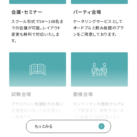
会議・セミナー
パーティ会場
スクール形式で54〜108名ま
ケータリングサービスとして
での会議が可能。レイアウト
オードブルと飲み放題のプラ
変更も無料で対応いたしま
ンをご用意しております。
す。
試験会場
面接会場
プライバシー保護能力の高い
マンツーマンの面接からグル
会議室のため、入試会場とし
ープ面接まで、面接方法にあ
て最適です。
った部屋をご選択頂けます。
もっとみる