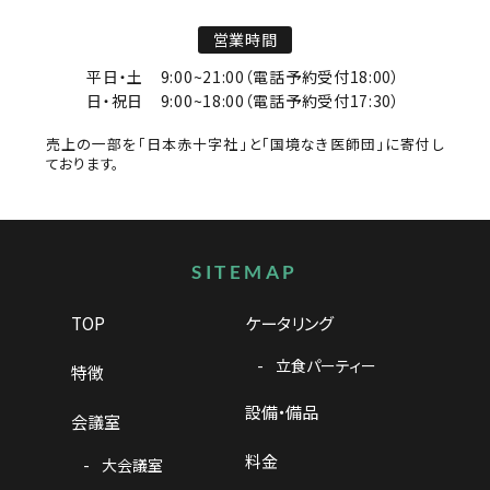
営業時間
平日・土
9:00~21:00（電話予約受付18:00）
日・祝日
9:00~18:00（電話予約受付17:30）
売上の一部を「日本赤十字社」と「国境なき医師団」に寄付し
ております。
サイトマップ
SITEMAP
TOP
ケータリング
立食パーティー
特徴
設備・備品
会議室
料金
大会議室