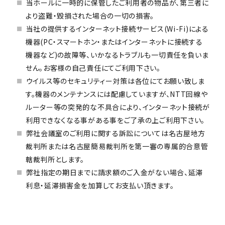
当ホールに一時的に保管したご利用者の物品が、第三者に
より盗難・毀損された場合の一切の損害。
当社の提供するインターネット接続サービス(Wi-Fi)による
機器(PC・スマートホン・またはインターネットに接続する
機器など)の故障等、いかなるトラブルも一切責任を負いま
せん。お客様の自己責任にてご利用下さい。
ウイルス等のセキュリティー対策は各位にてお願い致しま
す。機器のメンテナンスには配慮していますが、NTT回線や
ルーター等の突発的な不具合により、インターネット接続が
利用できなくなる事がある事をご了承の上ご利用下さい。
弊社会議室のご利用に関する訴訟については名古屋地方
裁判所または名古屋簡易裁判所を第一審の専属的合意管
轄裁判所とします。
弊社指定の期日までに請求額のご入金がない場合、延滞
利息・延滞損害金を加算してお支払い頂きます。