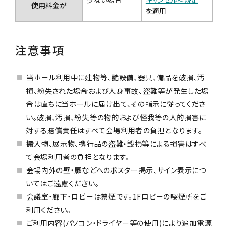
使用料金が
を適用
注意事項
当ホール利用中に建物等、諸設備、器具、備品を破損、汚
損、紛失された場合および人身事故、盗難等が発生した場
合は直ちに当ホールに届け出て、その指示に従ってくださ
い。破損、汚損、紛失等の物的および怪我等の人的損害に
対する賠償責任はすべて会場利用者の負担となります。
搬入物、展示物、携行品の盗難・毀損等による損害はすべ
て会場利用者の負担となります。
会場内外の壁・扉などへのポスター掲示、サイン表示につ
いてはご遠慮ください。
会議室・廊下・ロビーは禁煙です。1Fロビーの喫煙所をご
利用ください。
ご利用内容(パソコン・ドライヤー等の使用)により追加電源