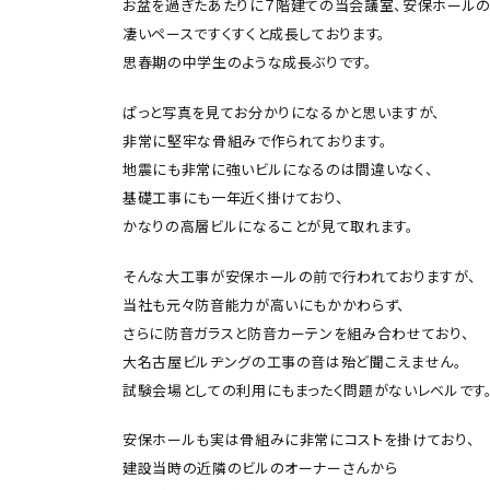
お盆を過ぎたあたりに７階建ての当会議室、安保ホールの
凄いペースですくすくと成長しております。
思春期の中学生のような成長ぶりです。
ぱっと写真を見てお分かりになるかと思いますが、
非常に堅牢な骨組みで作られております。
地震にも非常に強いビルになるのは間違いなく、
基礎工事にも一年近く掛けており、
かなりの高層ビルになることが見て取れます。
そんな大工事が安保ホールの前で行われておりますが、
当社も元々防音能力が高いにもかかわらず、
さらに防音ガラスと防音カーテンを組み合わせており、
大名古屋ビルヂングの工事の音は殆ど聞こえません。
試験会場としての利用にもまったく問題がないレベルです
安保ホールも実は骨組みに非常にコストを掛けており、
建設当時の近隣のビルのオーナーさんから