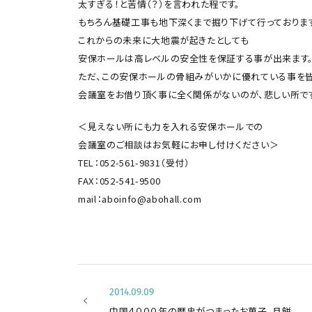
太すぎる！と苦情（？）を言われた程です。
もちろん基礎工事も地下深くまで掘り下げて行っておりま
これからの未来に大地震が起きたとしても
安保ホールは高レベルの安全性を保証する事が出来ます
ただ、この安保ホールの骨組みがいかに優れている事を皆
会議室をお借り頂く事に全く関係がないのが、悲しい所で
＜見えない所にも力を入れる安保ホールでの
会議室のご相談はお気軽にお申し付けください＞
TEL：052-561-9831（受付）
FAX：052-541-9500
mail：aboinfo@abohall.com
2014.09.09
中国４０００年の歴史がつまったお菓子、月餅