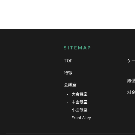
サイトマップ
SITEMAP
TOP
ケー
特徴
設備
会議室
料
大会議室
中会議室
小会議室
Front Alley