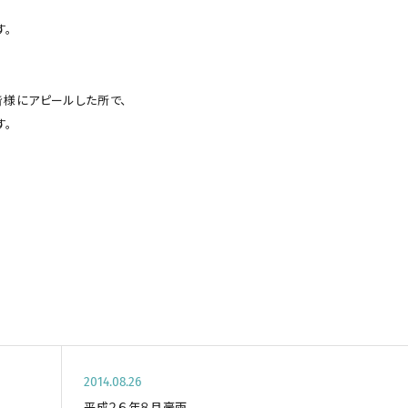
す。
。
様にアピールした所で、
す。
2014.08.26
平成２６年８月豪雨