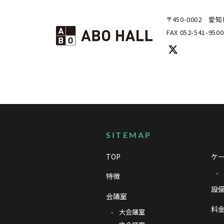
〒450-0002
愛知
FAX 052-541-9500
サイトマップ
SITEMAP
TOP
ケー
特徴
設備
会議室
料
大会議室