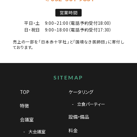
営業時間
平日・土
9:00~21:00（電話予約受付18:00）
日・祝日
9:00~18:00（電話予約受付17:30）
売上の一部を「日本赤十字社」と「国境なき医師団」に寄付し
ております。
サイトマップ
SITEMAP
TOP
ケータリング
立食パーティー
特徴
設備・備品
会議室
料金
大会議室