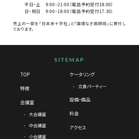
平日・土
9:00~21:00（電話予約受付18:00）
日・祝日
9:00~18:00（電話予約受付17:30）
売上の一部を「日本赤十字社」と「国境なき医師団」に寄付し
ております。
サイトマップ
SITEMAP
TOP
ケータリング
立食パーティー
特徴
設備・備品
会議室
料金
大会議室
中会議室
アクセス
小会議室