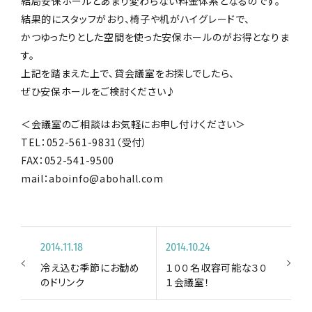
結局安保ホールとあまり変わらない料金体系となるのです。
結果的にスタッフがおり、椅子や机がハイグレードで、
かつゆったりとした空間を使った安保ホールのがお得となりま
す。
上記を踏まえた上で、貸会議室をお探しでしたら、
ぜひ安保ホールをご検討ください♪
＜会議室のご相談はお気軽にお申し付けください＞
TEL：052-561-9831（受付）
FAX：052-541-9500
mail：aboinfo@abohall.com
2014.11.18
2014.10.24
冷え込む季節にお勧め
１００名収容可能な３０
のドリンク
１会議室！