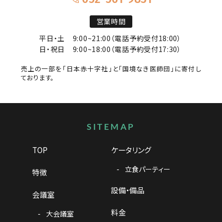
営業時間
平日・土
9:00~21:00（電話予約受付18:00）
日・祝日
9:00~18:00（電話予約受付17:30）
売上の一部を「日本赤十字社」と「国境なき医師団」に寄付し
ております。
サイトマップ
SITEMAP
TOP
ケータリング
立食パーティー
特徴
設備・備品
会議室
料金
大会議室