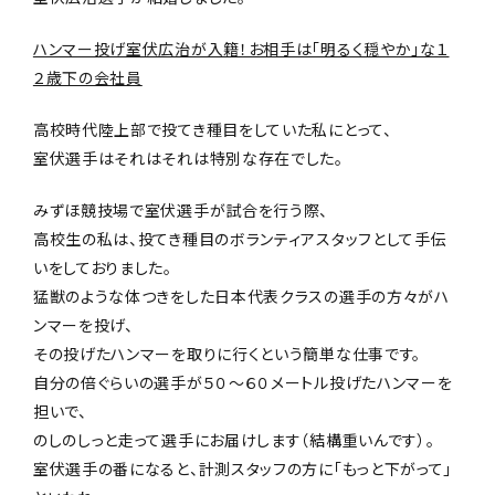
ハンマー投げ室伏広治が入籍！お相手は「明るく穏やか」な１
２歳下の会社員
高校時代陸上部で投てき種目をしていた私にとって、
室伏選手はそれはそれは特別な存在でした。
みずほ競技場で室伏選手が試合を行う際、
高校生の私は、投てき種目のボランティアスタッフとして手伝
いをしておりました。
猛獣のような体つきをした日本代表クラスの選手の方々がハ
ンマーを投げ、
その投げたハンマーを取りに行くという簡単な仕事です。
自分の倍ぐらいの選手が５０〜６０メートル投げたハンマーを
担いで、
のしのしっと走って選手にお届けします（結構重いんです）。
室伏選手の番になると、計測スタッフの方に「もっと下がって」