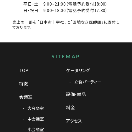
平日・土
9:00~21:00（電話予約受付18:00）
日・祝日
9:00~18:00（電話予約受付17:30）
売上の一部を「日本赤十字社」と「国境なき医師団」に寄付し
ております。
サイトマップ
SITEMAP
TOP
ケータリング
立食パーティー
特徴
設備・備品
会議室
料金
大会議室
中会議室
アクセス
小会議室