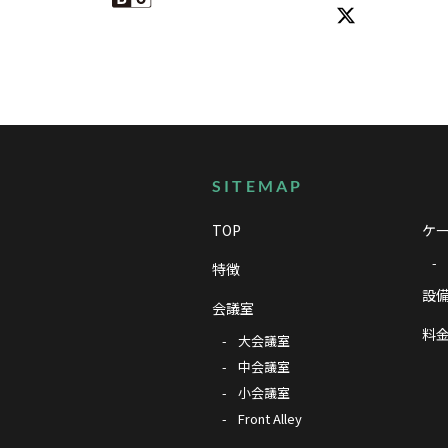
サイトマップ
SITEMAP
TOP
ケー
特徴
設備
会議室
料
大会議室
中会議室
小会議室
Front Alley