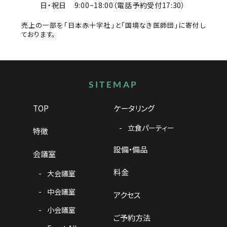
日・祝日
9:00~18:00（電話予約受付17:30）
売上の一部を「日本赤十字社」と「国境なき医師団」に寄付し
ております。
サイトマップ
SITEMAP
TOP
ケータリング
立食パーティー
特徴
設備・備品
会議室
料金
大会議室
中会議室
アクセス
小会議室
ご予約方法