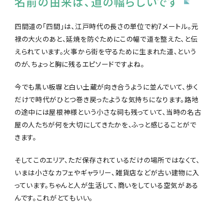
名前の由来は、道の幅らしいです
四間道の「四間」は、江戸時代の長さの単位で約7メートル。元
禄の大火のあと、延焼を防ぐためにこの幅で道を整えた、と伝
えられています。火事から街を守るために生まれた道、という
のが、ちょっと胸に残るエピソードですよね。
今でも黒い板塀と白い土蔵が向き合うように並んでいて、歩く
だけで時代がひとつ巻き戻ったような気持ちになります。路地
の途中には屋根神様という小さな祠も残っていて、当時の名古
屋の人たちが何を大切にしてきたかを、ふっと感じることがで
きます。
そしてこのエリア、ただ保存されているだけの場所ではなくて、
いまは小さなカフェやギャラリー、雑貨店などが古い建物に入
っています。ちゃんと人が生活して、商いをしている空気がある
んです。これがとてもいい。